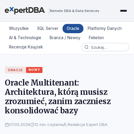
|
Remote DBA & Data Services
Wszystkie
SQL Server
Oracle
Platformy Danych
AI & Technologie
Branża / Newsy
Felieton
Recenzje Książek
ORACLE
NOWY
Oracle Multitenant:
Architektura, którą musisz
zrozumieć, zanim zaczniesz
konsolidować bazy
07.05.2026
12 min czytania
Redakcja Expert DBA