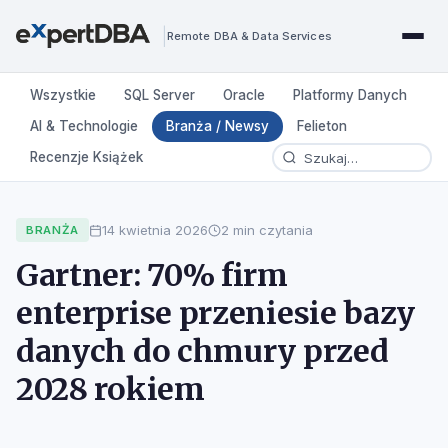
|
Remote DBA & Data Services
Wszystkie
SQL Server
Oracle
Platformy Danych
AI & Technologie
Branża / Newsy
Felieton
Recenzje Książek
14 kwietnia 2026
2 min czytania
BRANŻA
Gartner: 70% firm
enterprise przeniesie bazy
danych do chmury przed
2028 rokiem